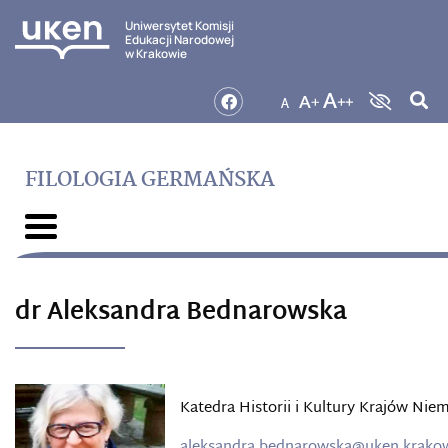
Uniwersytet Komisji
Edukacji Narodowej
w Krakowie
FILOLOGIA GERMAŃSKA
dr Aleksandra Bednarowska
Katedra Historii i Kultury Krajów Ni
aleksandra.bednarowska@uken.krakow